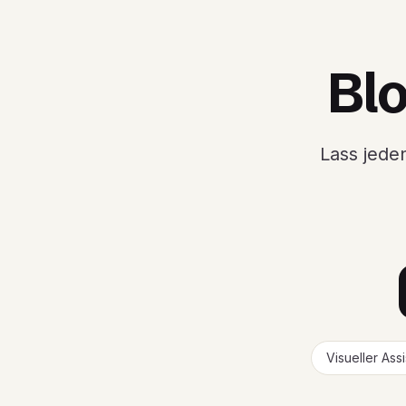
Bl
Lass jede
Visueller Ass