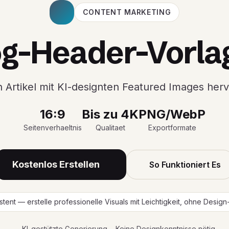
CONTENT MARKETING
og-Header-Vorla
n Artikel mit KI-designten Featured Images her
16:9
Bis zu 4K
PNG/WebP
Seitenverhaeltnis
Qualitaet
Exportformate
Kostenlos Erstellen
So Funktioniert Es
istent — erstelle professionelle Visuals mit Leichtigkeit, ohne Desig
KI-gestützte Generierung
Keine Designkenntnisse nötig