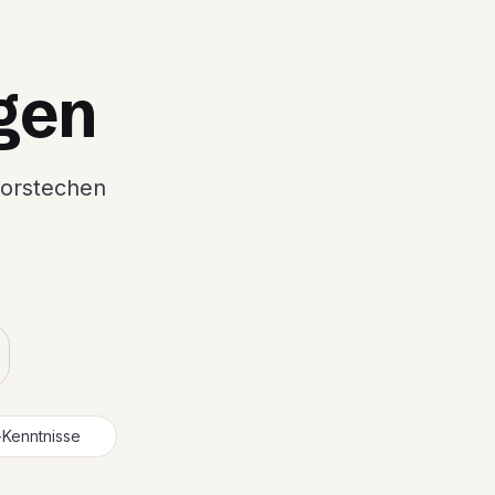
gen
vorstechen
n-Kenntnisse