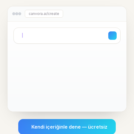
canvora.ai/create
Kendi içeriğinle dene — ücretsiz