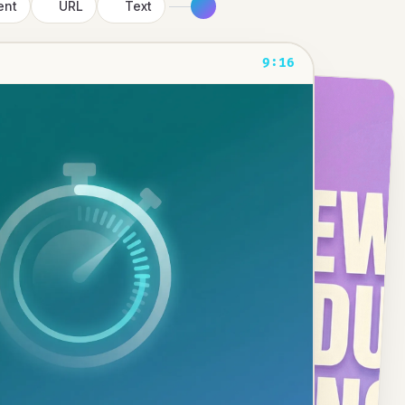
ent
URL
Text
9:16