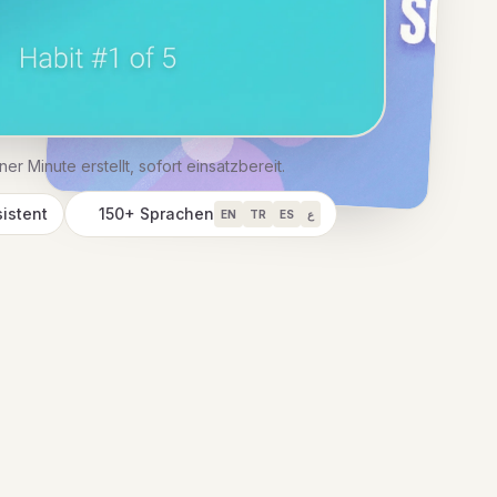
ner Minute erstellt, sofort einsatzbereit.
istent
150+ Sprachen
EN
TR
ES
ع