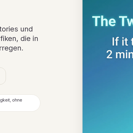
tories und
iken, die in
rregen.
igkeit, ohne