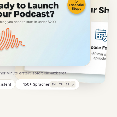
ner Minute erstellt, sofort einsatzbereit.
istent
150+ Sprachen
EN
TR
ES
ع