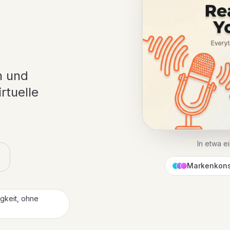
n und
rtuelle
In etwa ei
Markenkons
igkeit, ohne