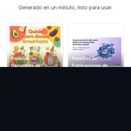
Generado en un minuto, listo para usar.
Plantillas de
Plantillas de
Carruseles de
Publicaciones de
Facebook
Facebook