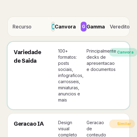
Recurso
Canvora
Gamma
Veredito
G
100+
Principalmente
Variedade
Canvora
formatos:
decks de
de Saida
posts
apresentacao
sociais,
e documentos
infograficos,
carrosseis,
miniaturas,
anuncios e
mais
Design
Geracao
Geracao IA
Similar
visual
de
completo
conteudo