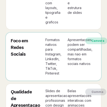
com
e
layouts,
estrutura
tipografia
de slides
e
graficos
Formatos
Apresentacoes
Foco em
Canvora
nativos
podem ser
Redes
para
compartilhadas,
Sociais
Instagram,
mas nao em
LinkedIn,
formatos
Twitter,
sociais nativos
TikTok,
Pinterest
Slides de
Belas
Qualidade
Gamma
apresentacao
apresentacoes
de
profissionais
interativas com
Apresentacao
com design
animacoes