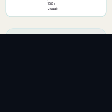
100+
visuais
4
Canvora Lidera
1
Similar
2
Gamma Lidera