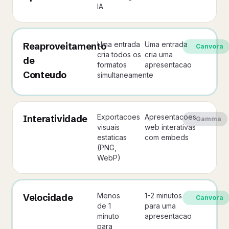
IA
Uma entrada
Uma entrada
Reaproveitamento
Canvora
cria todos os
cria uma
de
formatos
apresentacao
Conteudo
simultaneamente
Exportacoes
Apresentacoes
Interatividade
Gamma
visuais
web interativas
estaticas
com embeds
(PNG,
WebP)
Menos
1-2 minutos
Velocidade
Canvora
de 1
para uma
minuto
apresentacao
para