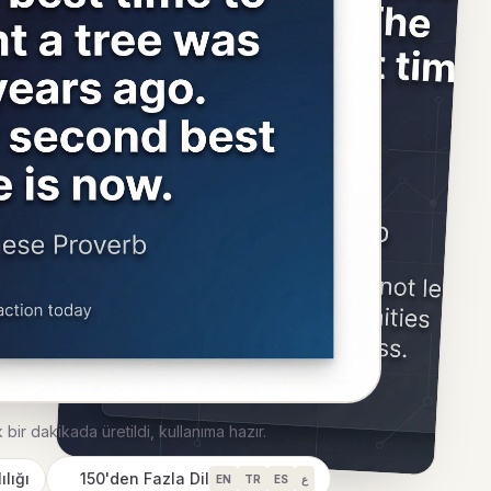
 bir dakikada üretildi, kullanıma hazır.
ılığı
150'den Fazla Dil
EN
TR
ES
ع