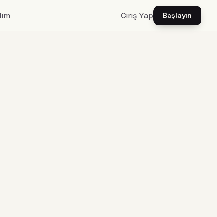
dım
Giriş Yap
Başlayın