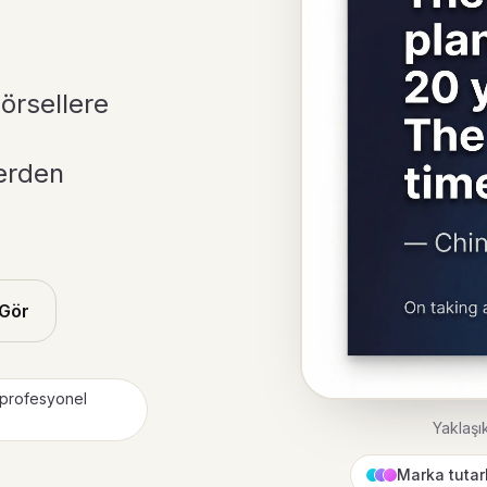
görsellere
erden
 Gör
 profesyonel
Yaklaşık
Marka tutarl