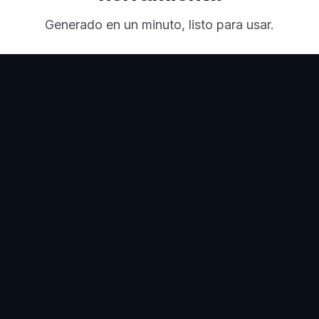
Generado en un minuto, listo para usar.
Plantillas de
Carruseles de
Plantillas de Portadas
Facebook
de Facebook