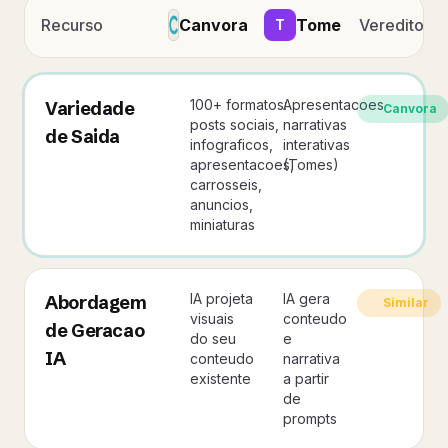
Recurso
Canvora
Tome
Veredito
T
100+ formatos:
Apresentacoes
Variedade
Canvora
posts sociais,
narrativas
de Saida
infograficos,
interativas
apresentacoes,
(Tomes)
carrosseis,
anuncios,
miniaturas
IA projeta
IA gera
Abordagem
Similar
visuais
conteudo
de Geracao
do seu
e
IA
conteudo
narrativa
existente
a partir
de
prompts