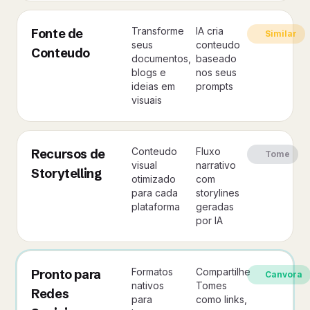
Transforme
IA cria
Fonte de
Similar
seus
conteudo
Conteudo
documentos,
baseado
blogs e
nos seus
ideias em
prompts
visuais
Conteudo
Fluxo
Recursos de
Tome
visual
narrativo
Storytelling
otimizado
com
para cada
storylines
plataforma
geradas
por IA
Formatos
Compartilhe
Pronto para
Canvora
nativos
Tomes
Redes
para
como links,