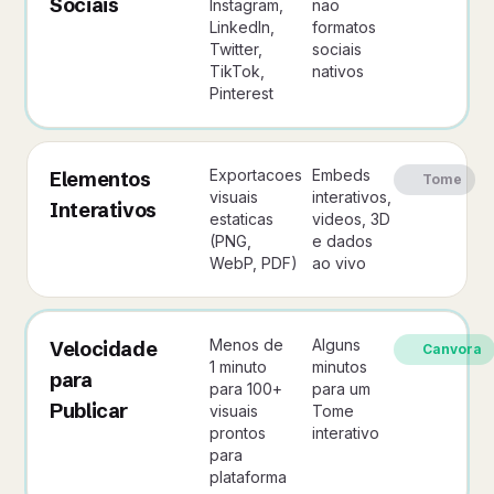
Sociais
Instagram,
nao
LinkedIn,
formatos
Twitter,
sociais
TikTok,
nativos
Pinterest
Exportacoes
Embeds
Elementos
Tome
visuais
interativos,
Interativos
estaticas
videos, 3D
(PNG,
e dados
WebP, PDF)
ao vivo
Menos de
Alguns
Velocidade
Canvora
1 minuto
minutos
para
para 100+
para um
Publicar
visuais
Tome
prontos
interativo
para
plataforma