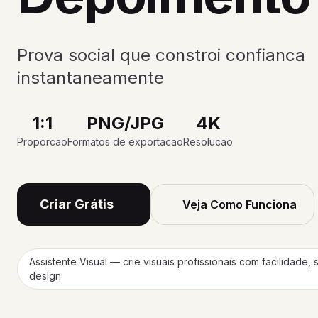
Prova social que constroi confianca
instantaneamente
1:1
PNG/JPG
4K
Proporcao
Formatos de exportacao
Resolucao
Criar Grátis
Veja Como Funciona
Assistente Visual — crie visuais profissionais com facilidade,
design